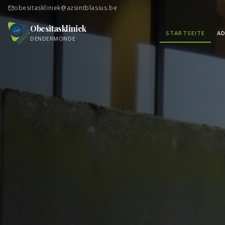
obesitaskliniek@azsintblasius.be
Obesitaskliniek
STARTSEITE
AD
DENDERMONDE