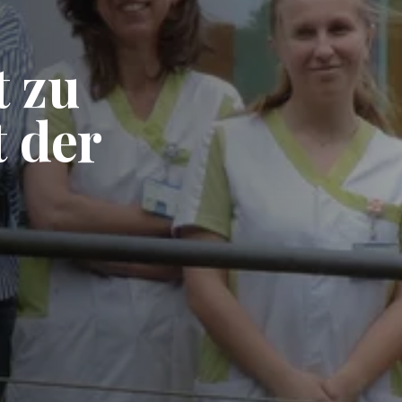
t zu
t der