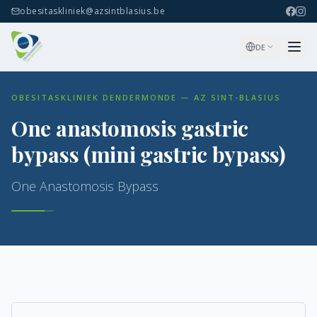
obesitaskliniek@azsintblasius.be
DE
OBESITASKLINIEK DENDERMONDE — AZ SINT-BLASIUS
One anastomosis gastric
bypass (mini gastric bypass)
One Anastomosis Bypass