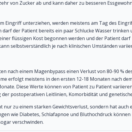
rzehr von Zucker ab und kann daher zu besseren Essgewohn
sem Eingriff unterziehen, werden meistens am Tag des Eingr
darf der Patient bereits ein paar Schlucke Wasser trinken 
iner flüssigen Kost begonnen werden und der Patient darf 
ann selbstverständlich je nach klinischen Umständen variie
nten nach einem Magenbypass einen Verlust von 80-90 % de
e erfolgt meistens in den ersten 12-18 Monaten nach dem 
Monate. Diese Werte können von Patient zu Patient variier
ng der postoperativen Leitlinien, Komorbidität und genetisc
t nur zu einem starken Gewichtsverlust, sondern hat auch e
ngen wie Diabetes, Schlafapnoe und Bluthochdruck können si
sogar verschwinden.