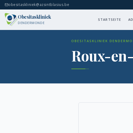
obesitaskliniek@azsintblasius.be
Obesitaskliniek
STARTSEITE
AD
DENDERMONDE
OBESITASKLINIEK DENDERMO
Roux-en-