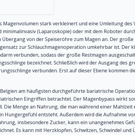
 Magenvolumen stark verkleinert und eine Umleitung des
rd minimalinvasiv (Laparoskopie) oder mit dem Roboter durc
 Übergang von der Speiseröhre zum Magen an. Der große R
Gegensatz zur Schlauchmagenoperation umkehrbar ist. Der 
darm verbunden, sodass der große Restmagen ausgeschaltet
sschlinge bezeichnet. Schließlich wird der Ausgang des g
rungsschlinge verbunden. Erst auf dieser Ebene kommen di
Belgien am häufigsten durchgeführte bariatrische Operation.
atrischen Eingriffen betrachtet. Der Magenbypass wirkt sow
. Die Menge an Nahrung, die man während einer Mahlzeit e
in Hungergefühl entsteht. Außerdem wird die Aufnahme von
ahrung, insbesondere Zucker, kann ein unangenehmes Gefüh
hnet. Es kann mit Herzklopfen, Schwitzen, Schwindel und Ü