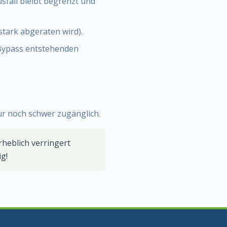
sfall bleibt begrenzt und
stark abgeraten wird).
 Bypass entstehenden
r noch schwer zugänglich.
rheblich verringert
g!