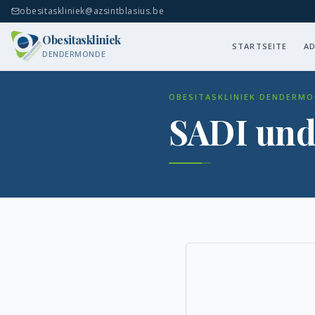
obesitaskliniek@azsintblasius.be
Obesitaskliniek
STARTSEITE
AD
DENDERMONDE
OBESITASKLINIEK DENDERMO
SADI und