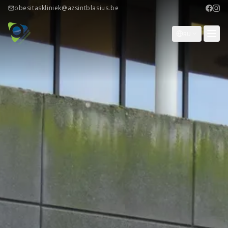
obesitaskliniek@azsintblasius.be
RU