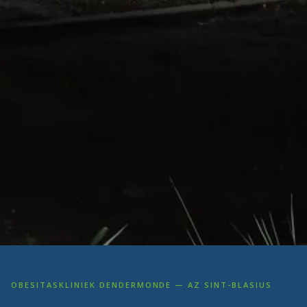
OBESITASKLINIEK DENDERMONDE — AZ SINT-BLASIUS