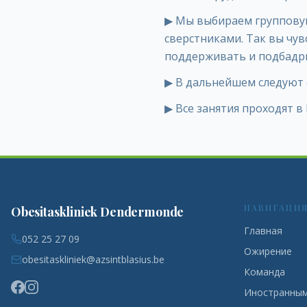
▶
Мы выбираем групповую
сверстниками. Так вы чувс
поддерживать и подбадри
▶
В дальнейшем следуют 
▶
Все занятия проходят в 
НАВИГАЦИ
Obesitaskliniek Dendermonde
Главная
052 25 27 09
Ожирение
obesitaskliniek@azsintblasius.be
Команда
Иностранным