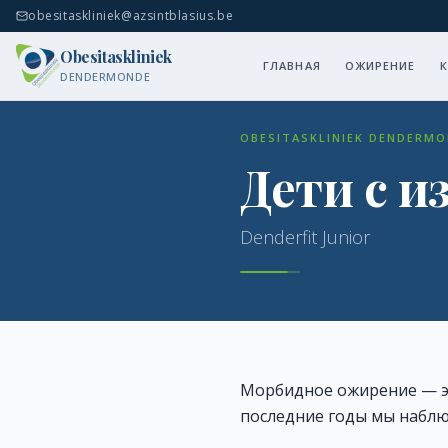
obesitaskliniek@azsintblasius.be
Obesitaskliniek
ГЛАВНАЯ
ОЖИРЕНИЕ
DENDERMONDE
OBESITASKLINIEK DENDERMO
Дети с 
Denderfit Junior
Морбидное ожирение — эт
последние годы мы наблю