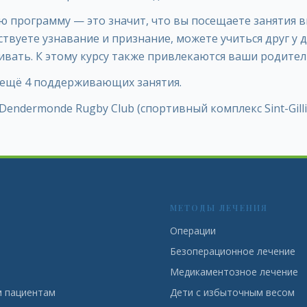
 программу — это значит, что вы посещаете занятия в
твуете узнавание и признание, можете учиться друг у др
вать. К этому курсу также привлекаются ваши родител
ещё 4 поддерживающих занятия.
Dendermonde Rugby Club (спортивный комплекс Sint-Gilli
Я
МЕТОДЫ ЛЕЧЕНИЯ
Операции
Безоперационное лечение
Медикаментозное лечение
 пациентам
Дети с избыточным весом