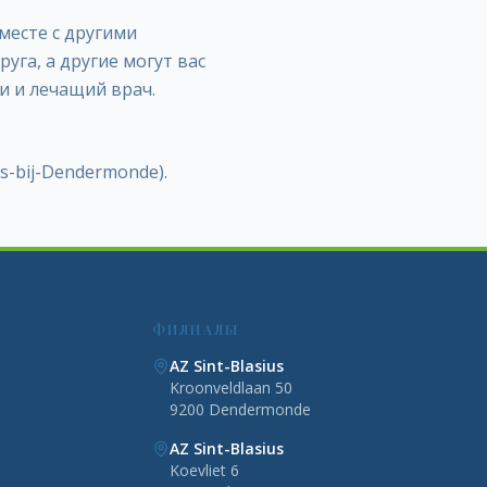
месте с другими
уга, а другие могут вас
и и лечащий врач.
s-bij-Dendermonde).
ФИЛИАЛЫ
AZ Sint-Blasius
Kroonveldlaan 50
9200 Dendermonde
AZ Sint-Blasius
Koevliet 6