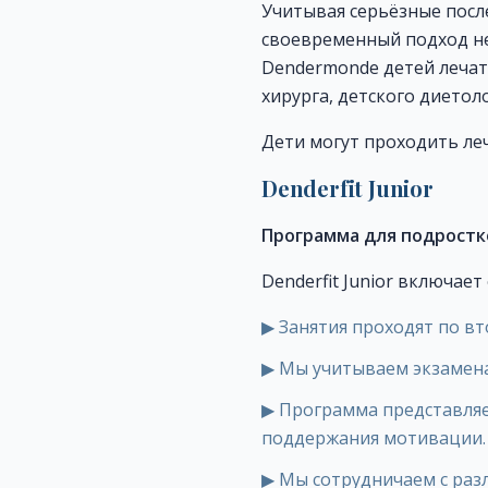
Учитывая серьёзные после
своевременный подход нео
Dendermonde детей лечат
хирурга, детского диетол
Дети могут проходить лече
Denderfit Junior
Программа для подростк
Denderfit Junior включае
▶
Занятия проходят по вто
▶
Мы учитываем экзамен
▶
Программа представляе
поддержания мотивации. 
▶
Мы сотрудничаем с ра