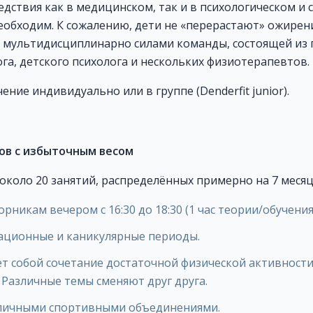
дствия как в медицинском, так и в психологическом и 
бходим. К сожалению, дети не «перерастают» ожирение!
 мультидисциплинарно силами команды, состоящей из 
ога, детского психолога и нескольких физиотерапевтов.
ние индивидуально или в группе (Denderfit junior).
ов с избыточным весом
т около 20 занятий, распределённых примерно на 7 месяц
рникам вечером с 16:30 до 18:30 (1 час теории/обучения 
ационные и каникулярные периоды.
т собой сочетание достаточной физической активности
Различные темы сменяют друг друга.
зличными спортивными объединениями.