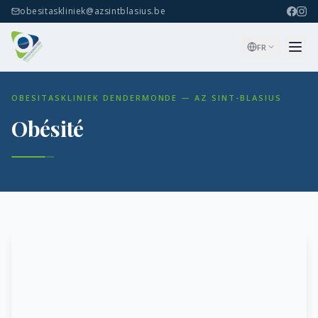
obesitaskliniek@azsintblasius.be
FR
OBESITASKLINIEK DENDERMONDE — AZ SINT-BLASIUS
Obésité