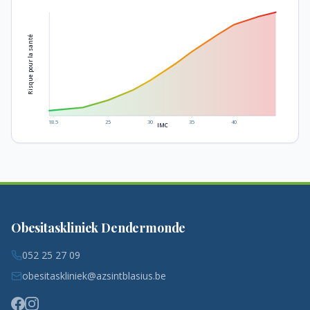
Risque pour la santé
18.5
25
30
35
40
IMC
Obesitaskliniek Dendermonde
052 25 27 09
obesitaskliniek@azsintblasius.be