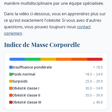
manière multidisciplinaire par une équipe spécialisée.
Dans la vidéo ci-dessous, vous en apprendrez plus sur
ce qu'est exactement l'obésité. Si vous avez d'autres
questions, vous pouvez toujours nous
contact
opnemen
.
Indice de Masse Corporelle
Insuffisance pondérale
< 18.5
Poids normal
18.5 – 24.9
Surpoids
25.0 – 29.9
Obésité classe I
30.0 – 34.9
Obésité classe II
35.0 – 39.9
Obésité classe III
≥ 40.0