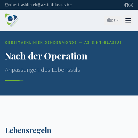
obesitaskliniek@azsintblasius.be
DE
OBESITASKLINIEK DENDERMONDE — AZ SINT-BLASIUS
Nach der Operation
Anpassungen des Lebensstils
Lebensregeln