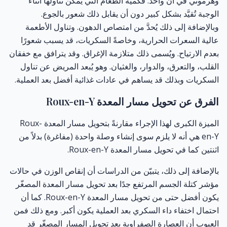
وهرموني في آن واحد. فكمية الطعام التي يمكن تناولها أثناء
الوجبة تُقيَّد بشكل كبير دون أن يقابل ذلك شعور بالجوع.
وبالإضافة إلى ذلك يُحدَّ من امتصاص الدهون. وتناول الأطعمة
عالية السعرات الحرارية، وخاصةً السكريات، قد يسبب شعورًا
بعدم الارتياح. ويُسمى ذلك متلازمة الإغراق. وقد يترافق مع خفقان
القلب، والتعرق، والدوار، والغثيان. وهو يُبعد المريض عن تناول
السكريات وبذلك قد يساهم في عادات غذائية أفضل بعد العملية.
الفرق عن تحويل مسار المعدة Roux-en-Y
الميزة الكبرى لهذا الإجراء مقارنةً بتحويل مسار المعدة
Roux-
en-Y
هي أنه لا يلزم سوى إنشاء وصلة واحدة (مفاغرة) بدلاً من
اثنتين كما في تحويل مسار المعدة Roux-en-Y.
بالإضافة إلى ذلك، يتبيّن من الدراسات أن إنقاص الوزن في حالات
مؤشر كتلة الجسم المرتفع جدًا بعد تحويل مسار المعدة المصغّر
يكون أفضل حتى من تحويل مسار المعدة Roux-en-Y. كما أن
احتمال اختفاء داء السكري بعد العملية يكون أكبر. ومع ذلك فمن
العيوب أن العصارة الصفراوية بعد تحويل المسار المصغّر قد