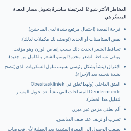
المخاطر الأكثر شيوعًا المرتبطة مباشرةً بتحويل مسار المعدة
المصغّر هي:
قرحة المعدة (احتمال مرتفع بشدة لدى المدخنين).
نقص الفيتامينات أو الحديد (تُوصف لك مكملات لذلك).
تساقط الشعر (يحدث ذلك بسبب إنقاص الوزن وهو مؤقت.
ويبقى تساقط الشعر محدودًا وينمو الشعر بالكامل من جديد).
الإغراق (ينشأ بشكل رئيسي بسبب تناول السكريات الذي يُنصح
بشدة بتجنبه بعد الإجراء).
الفتق الداخلي (ولهذا تُغلق في Obesitaskliniek
Dendermonde المساحات التي تنشأ بعد تحويل المسار
لتقليل هذا الخطر).
ألم بطني مزمن غير مبرر.
تسرب أو نزيف عند صف الدبابيس.
يصعب الوصول إلى المعدة المتبقية بعد العملية لأي فحوصات