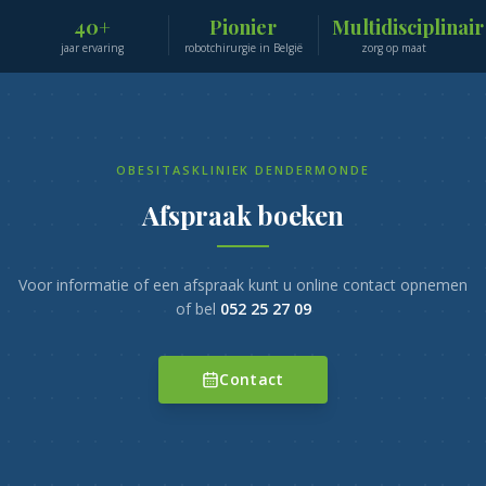
40+
Pionier
Multidisciplinair
jaar ervaring
robotchirurgie in België
zorg op maat
OBESITASKLINIEK DENDERMONDE
Afspraak boeken
Voor informatie of een afspraak kunt u online contact opnemen
of bel
052 25 27 09
Contact