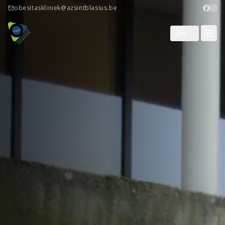
obesitaskliniek@azsintblasius.be
NL